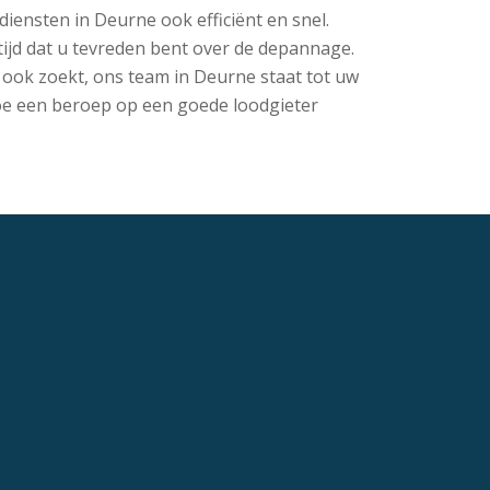
diensten in Deurne ook efficiënt en snel.
ijd dat u tevreden bent over de depannage.
 ook zoekt, ons team in Deurne staat tot uw
n doe een beroep op een goede loodgieter