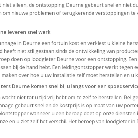
t niet alleen, de ontstopping Deurne gebeurt snel en niet 
n om nieuwe problemen of terugkerende verstoppingen te v
ne leveren snel werk
nnage in Deurne een fortuin kost en verkiest u kleine herst
jd heeft niet stil gestaan sinds de ontwikkeling van produc
oep doen op loodgieter Deurne voor een ontstopping. Een l
sen bij de hand hebt. Een leidingontstopper werkt tegen een
te maken over hoe u uw installatie zelf moet herstellen en u
eters Deurne komen snel bij u langs voor een spoedservic
 wacht niet tot u tijd vrij hebt om ze zelf te herstellen. Be
nage gebeurt snel en de kostprijs is op maat van uw porte
olontstopper wanneer u een beroep doet op onze diensten in
e en u ziet zelf het verschil. Het beroep van loodgieter in 