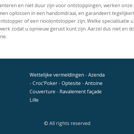
 hanteren en niet duur zijn voor ontstoppingen, werken onze 
en oplossen in een handomdraai, en garandeert tegelijkert
tstopper of een rioolontstopper zijn. Welke specialisatie u
nel werk zodat u opnieuw gerust kunt zijn. Aarzel dus niet e
ne.
Wettelijke vermeldingen
-
Azenda
-
Croc'Poker
-
Optesite
-
Antoine
Couverture
-
Ravalement façade
Lille
© All rights reserved