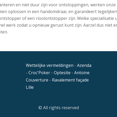
 hanteren en niet duur zijn voor ontstoppingen, werken onze 
en oplossen in een handomdraai, en garandeert tegelijkert
ntstopper of een rioolontstopper zijn. Welke specialisatie u
n snel werk zodat u opnieuw gerust kunt zijn. Aarzel dus nie
ten.
Wettelijke vermeldingen
-
Azenda
-
Croc'Poker
-
Optesite
-
Antoine
Couverture
-
Ravalement façade
Lille
© All rights reserved