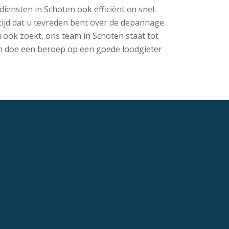
diensten in Schoten ook efficiënt en snel.
ijd dat u tevreden bent over de depannage.
 ook zoekt, ons team in Schoten staat tot
t en doe een beroep op een goede loodgieter