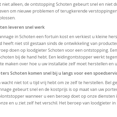
t niet alleen, de ontstopping Schoten gebeurt snel en niet
geven om nieuwe problemen of terugkerende verstoppingen t
plossen.
ten leveren snel werk
nnage in Schoten een fortuin kost en verkiest u kleine hers
jd heeft niet stil gestaan sinds de ontwikkeling van produc
oep doen op loodgieter Schoten voor een ontstopping. Een l
hoten bij de hand hebt. Een leidingontstopper werkt tegen e
 te maken over hoe u uw installatie zelf moet herstellen en
eters Schoten komen snel bij u langs voor een spoedservi
 wacht niet tot u tijd vrij hebt om ze zelf te herstellen. Bel
nage gebeurt snel en de kostprijs is op maat van uw porte
olontstopper wanneer u een beroep doet op onze diensten in
e en u ziet zelf het verschil. Het beroep van loodgieter in