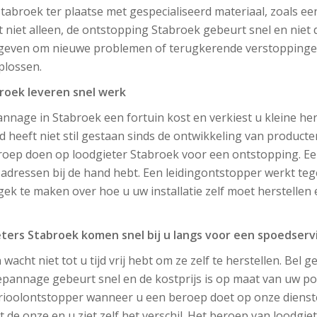
Stabroek ter plaatse met gespecialiseerd materiaal, zoals e
t niet alleen, de ontstopping Stabroek gebeurt snel en nie
 geven om nieuwe problemen of terugkerende verstoppingen 
plossen.
roek leveren snel werk
nnage in Stabroek een fortuin kost en verkiest u kleine her
jd heeft niet stil gestaan sinds de ontwikkeling van produc
oep doen op loodgieter Stabroek voor een ontstopping. Een
adressen bij de hand hebt. Een leidingontstopper werkt tege
 gek te maken over hoe u uw installatie zelf moet herstellen
ters Stabroek komen snel bij u langs voor een spoedserv
 wacht niet tot u tijd vrij hebt om ze zelf te herstellen. Bel
pannage gebeurt snel en de kostprijs is op maat van uw p
rioolontstopper wanneer u een beroep doet op onze diensten
e onze en u ziet zelf het verschil. Het beroep van loodgiet