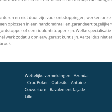
 hanteren en niet duur zijn voor ontstoppingen, werken onze 
en oplossen in een handomdraai, en garandeert tegelijkert
ontstopper of een rioolontstopper zijn. Welke specialisatie
n snel werk zodat u opnieuw gerust kunt zijn. Aarzel dus nie
broek.
Wettelijke vermeldingen
-
Azenda
-
Croc'Poker
-
Optesite
-
Antoine
Couverture
-
Ravalement façade
Lille