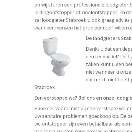
en wij sturen een professionele loodgieter 
leidingontstopper of rioolontstopper. En da
zal loodgieter Stabroek u ook graag advies
wanneer mensen het probleem zelf willen o
De loodgieters Stab
Denkt u dat een depa
een redmiddel? De ti
zaken kunt u een ber
niet wanneer u onze 
dat u zich niet hoeft
Stabroek.
Een verstopte wc? Bel ons en onze loodgie
Panikeer vooral niet bij een verstopte wc, en
uw sanitaire problemen goedkoop op. De de
wc-ontstopper zijn even betaalbaar als een 
van concurrenten rond de stad Stabroek met d